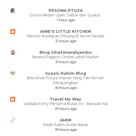
PESONA ETUZA
Dunia Medan Ujian: Sabar dan Syukur.
1 hour ago
AMIE'S LITTLE KITCHEN
Mencari Kudapan Petang di Secret Recipe
5 hours ago
Blog Sihatimerahjambu
Renew Pasport Online Lebih Mudah
9 hours ago
Syazni Rahim Blog
Bila Anak Punya Impian Yang Tak Pernah
Dibayangkan
16 hours ago
Travel My Way
Update Entry Pertama Bulan Ini - Banyak Hal
19 hours ago
AMMI
Kisah Sabtu bulan lepas
19 hours ago