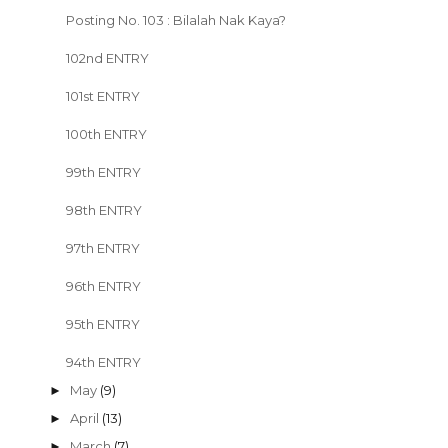
Posting No. 103 : Bilalah Nak Kaya?
102nd ENTRY
101st ENTRY
100th ENTRY
99th ENTRY
98th ENTRY
97th ENTRY
96th ENTRY
95th ENTRY
94th ENTRY
May
(9)
►
April
(13)
►
March
(7)
►