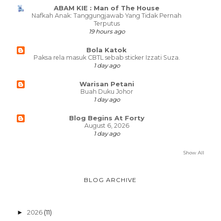
ABAM KIE : Man of The House
Nafkah Anak: Tanggungjawab Yang Tidak Pernah
Terputus
19 hours ago
Bola Katok
Paksa rela masuk CBTL sebab sticker Izzati Suza.
1 day ago
Warisan Petani
Buah Duku Johor
1 day ago
Blog Begins At Forty
August 6, 2026
1 day ago
Show All
BLOG ARCHIVE
2026
(11)
►