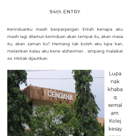
94th ENTRY
Kerinduanku masih berpanjangan. Entah kenapa aku
masih lagi dilamun kerinduan akan tempat itu, akan masa
itu, akan zaman itu? Memang tak boleh aku lupa kan,
melainkan kalau aku kene alzheirmer... simpang malaikat
44. Mintak dijauhkan.
Lupa
nak
khaba
q
semal
am.
Kolej
kesay