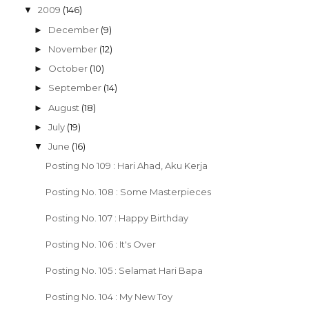
2009
(146)
▼
December
(9)
►
November
(12)
►
October
(10)
►
September
(14)
►
August
(18)
►
July
(19)
►
June
(16)
▼
Posting No 109 : Hari Ahad, Aku Kerja
Posting No. 108 : Some Masterpieces
Posting No. 107 : Happy Birthday
Posting No. 106 : It's Over
Posting No. 105 : Selamat Hari Bapa
Posting No. 104 : My New Toy