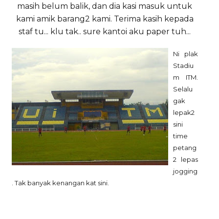
masih belum balik, dan dia kasi masuk untuk
kami amik barang2 kami. Terima kasih kepada
staf tu... klu tak.. sure kantoi aku paper tuh...
Ni plak
Stadiu
m ITM.
Selalu
gak
lepak2
sini
time
petang
2 lepas
jogging
. Tak banyak kenangan kat sini.