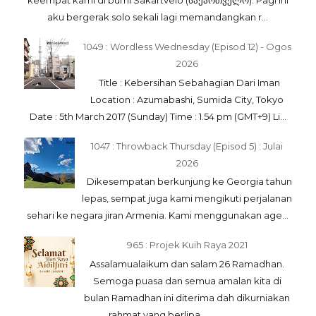
keempat kami di bumi Sakartvelo (საქართველო). Pagi ini
aku bergerak solo sekali lagi memandangkan r...
1049 : Wordless Wednesday (Episod 12) - Ogos
2026
Title : Kebersihan Sebahagian Dari Iman
Location : Azumabashi, Sumida City, Tokyo
Date : 5th March 2017 (Sunday) Time : 1.54 pm (GMT+9) Li...
1047 : Throwback Thursday (Episod 5) : Julai
2026
Dikesempatan berkunjung ke Georgia tahun
lepas, sempat juga kami mengikuti perjalanan
sehari ke negara jiran Armenia. Kami menggunakan age...
965 : Projek Kuih Raya 2021
Assalamualaikum dan salam 26 Ramadhan.
Semoga puasa dan semua amalan kita di
bulan Ramadhan ini diterima dah dikurniakan
rahmat yang berlipa...