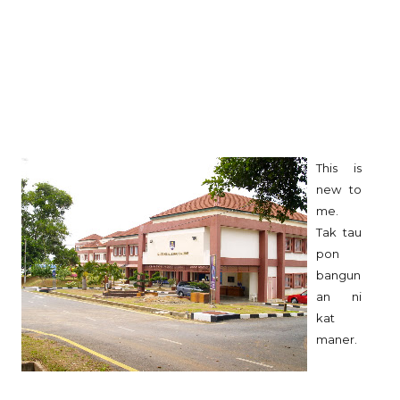
This is
new to
me.
Tak tau
pon
bangun
an ni
kat
maner.