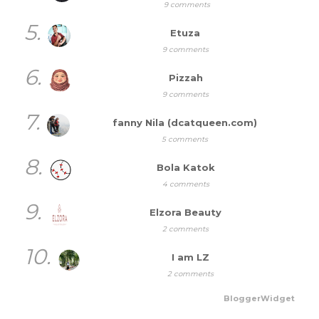
9 comments
5.
Etuza
9 comments
6.
Pizzah
9 comments
7.
fanny Nila (dcatqueen.com)
5 comments
8.
Bola Katok
4 comments
9.
Elzora Beauty
2 comments
10.
I am LZ
2 comments
BloggerWidget